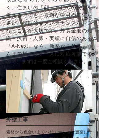
く、住まいの「顔」としての役割を
考える上でも、最適な建材や工法を
選び、定期的なメンテナンスをおこ
なうことが大切です。外装全般の知
識・技術・人脈・実績に自信のある
『A-Next』なら、新築からリフォー
ムまで様々なケースに対応可能です
ので、まずは一度ご相談ください。
外壁工事
素材から色合いまでバリエーション豊富にそ