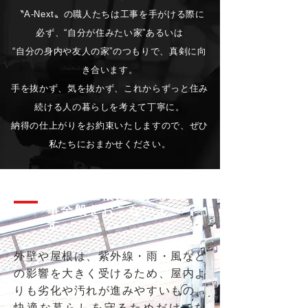
〝A-Next〟の職人たちは工事を手がける際に
必ず、“自分が住みたい家”あるいは
“自分の身内や友人の家”のつもりで、真剣に向
き合います。
手を抜かず、気を抜かず、これからずっと住み
続ける人の暮らしを​考えて丁寧に。
納得の仕上がりをお約束いたしますので、ぜひ
私たちにおまかせください。
外壁・屋根に関する工
事全般をおこないま
す。
外壁や屋根は、紫外線・雨・風など
の影響を大きく受けるため、屋内よ
りも劣化や汚れが進みやすいもの。
快適な暮らしを守るためだけでな