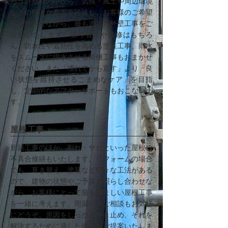
ろう外壁材の中から、気候・風土や周辺環境
などの様々な要因を吟味し、お客様のご希望
を反映させながら、最も適した外壁工事をご
提案いたします。張り替えや補修はもちろ
ん、防水性や遮熱性を高める塗装工事、雨水
をスムーズに排水させる雨樋工事もおまかせ
ください。また「壊れてから直す」より「良
い状態を維持させるこまめなケア」を目指
し、定期的なアフターサポートもおこないま
す。
屋根工事
新築工事のほか、割れ・サビといった屋根の
不具合修繕もいたします。リフォームの場合
でも、葺き替え、塗装など様々な工法がある
ので、建物の状態やご予算と照らし合わせな
がら、お客様にとって最も望ましい屋根工事
を一緒に考えます。雨漏りのご相談もお気軽
にどうぞ。原因をしっかり突き止め、それを
解決するために適した修繕をご提案いたしま