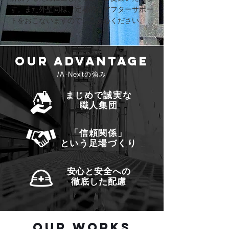
す。また外壁同様、定期的なアフターサポー
トをおこないますので、ご安心ください。
OUR ADVANTAGE
/A-Nextの強み
まじめで誠実な
職人集団
「信頼関係」
という足場づくり
安心と安全への
徹底した配慮
OUR WORKS