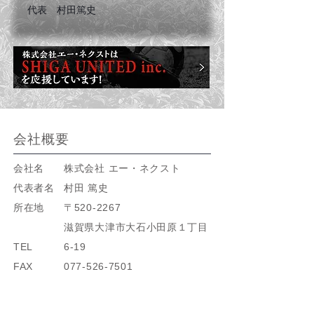
代表 村田篤史
会社概要
会社名
株式会社 エー・ネクスト
代表者名
村田 篤史
所在地
​〒520-2267
滋賀県大津市大石小田原１丁目
TEL
6-19
FAX
077-526-7501
事業内容
077-526-7551
[外装工事業]〈新築・リフォー