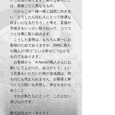
いう自負があります。
幸せな暮らしと
は、家族ごとに異なるもの。
だからこそ一棟一棟と誠実に向き合
い「どうしたら住む人にとって快適な
住まいになるだろう」と考え、妥協や
手抜きをいっさい取り払って、コツコ
ツと仕事に取り組みます。
こうした姿勢は、もちろん第一にお
客様のためでありますが、同時に私た
ち職人の“誇り”という幸せにつながる
ものでもあります。
お客様から「A-Nextの職人さんにお
願いしてよかった。ありがとう」とい
う言葉をいただいた時の達成感は、何
ものにも代えられません。お客様と家
づくりの想いを共有し、幸せを分かち
合うこと。
それが私たちにとって、この上ない
喜びなのです。
株式会社エー・ネクスト